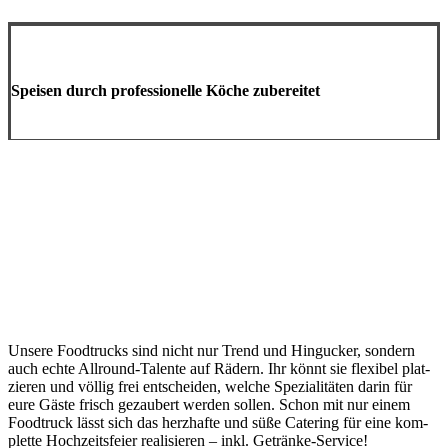
Speisen durch professionelle Köche zubereitet
Unsere Food­trucks sind nicht nur Trend und Hin­gucker, sondern
auch echte All­round-Talente auf Rädern. Ihr könnt sie flexibel plat­
zieren und völlig frei ent­scheiden, welche Spe­zia­litäten darin für
eure Gäste frisch gezaubert werden sollen. Schon mit nur einem
Food­truck lässt sich das herz­hafte und süße Catering für eine kom­
plette Hoch­zeits­feier rea­li­sieren – inkl. Getränke-Service!