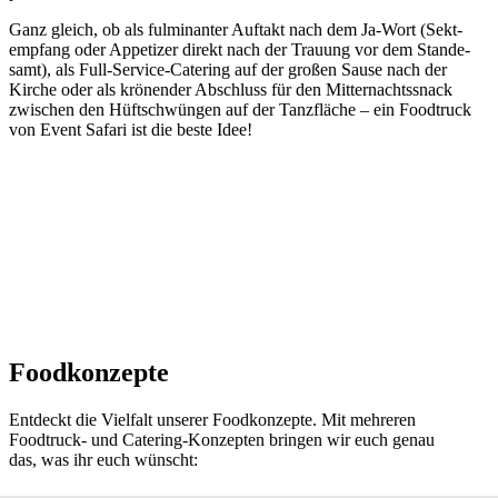
Ganz gleich, ob als ful­mi­nan­ter Auftakt nach dem Ja-Wort (Sekt­
empfang oder Appetizer direkt nach der Trauung vor dem Stande­
samt), als Full-Service-Catering auf der großen Sause nach der
Kirche oder als krönender Abschluss für den Mitter­nachts­snack
zwischen den Hüft­schwüngen auf der Tanz­fläche – ein Food­truck
von Event Safari ist die beste Idee!
Foodkonzepte
Entdeckt die Vielfalt unserer Foodkonzepte. Mit mehreren
Foodtruck- und Catering-Konzepten bringen wir euch genau
das, was ihr euch wünscht: