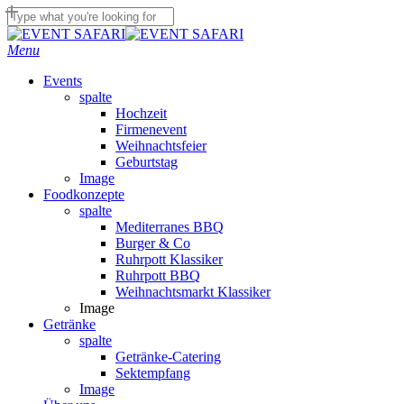
Skip
to
Close
main
Search
Menu
content
Events
spalte
Hochzeit
Firmenevent
Weihnachtsfeier
Geburtstag
Image
Foodkonzepte
spalte
Mediterranes BBQ
Burger & Co
Ruhrpott Klassiker
Ruhrpott BBQ
Weihnachtsmarkt Klassiker
Image
Getränke
spalte
Getränke-Catering
Sektempfang
Image