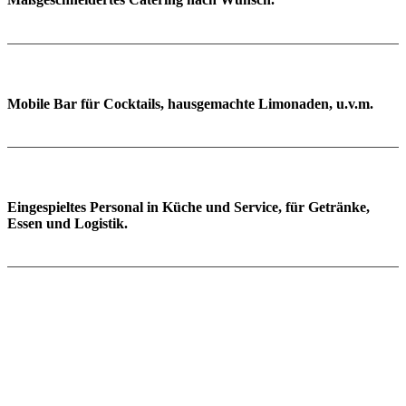
Mobile Bar
für Cock­tails, haus­ge­machte Limo­naden, u.v.m.
Einge­spiel­tes Per­sonal
in Küche und Service, für Getränke,
Essen und Logistik.