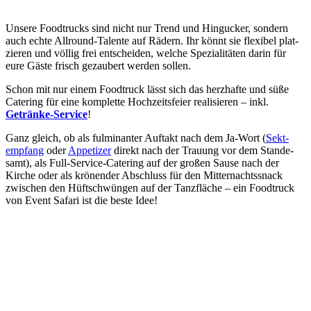
Unsere Food­trucks sind nicht nur Trend und Hin­gucker, sondern
auch echte All­round-Talente auf Rädern. Ihr könnt sie flexibel plat­
zieren und völlig frei ent­scheiden, welche Spe­zia­litäten darin für
eure Gäste frisch gezaubert werden sollen.
Schon mit nur einem Food­truck lässt sich das herz­hafte und süße
Catering für eine kom­plette Hoch­zeits­feier rea­li­sieren – inkl.
Getränke-Service
!
Ganz gleich, ob als ful­mi­nan­ter Auftakt nach dem Ja-Wort (
Sekt­
empfang
oder
Appetizer
direkt nach der Trauung vor dem Stande­
samt), als Full-Service-Catering auf der großen Sause nach der
Kirche oder als krönender Abschluss für den Mitter­nachts­snack
zwischen den Hüft­schwüngen auf der Tanz­fläche – ein Food­truck
von Event Safari ist die beste Idee!