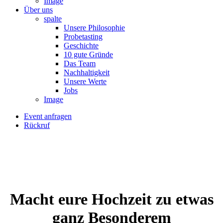
Image
Über uns
spalte
Unsere Philosophie
Probetasting
Geschichte
10 gute Gründe
Das Team
Nachhaltigkeit
Unsere Werte
Jobs
Image
Event anfragen
Rückruf
Macht eure Hoch­zeit zu etwas
ganz Beson­derem