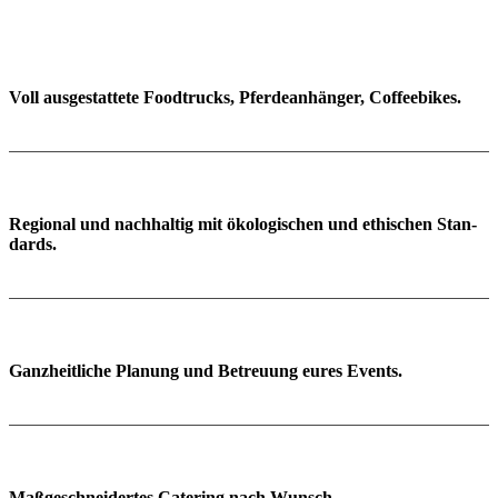
Voll aus­ge­stat­tete
Food­trucks, Pferde­anhänger, Coffee­bikes.
Regional und nach­haltig
mit öko­lo­gischen und ethischen Stan­
dards.
Ganzheitliche Planung
und Betreuung eures Events.
Maßge­schnei­der­tes Catering
nach Wunsch.