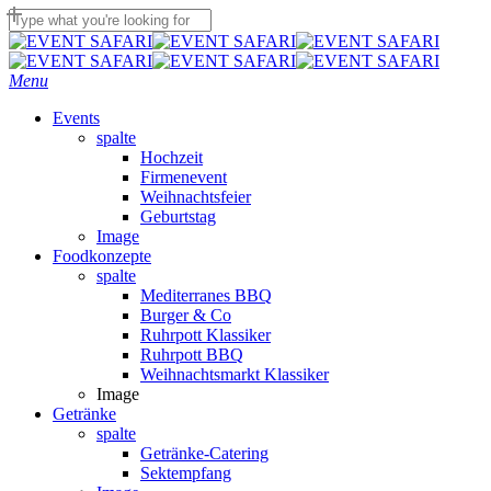
Skip
to
Close
main
Search
content
Menu
Events
spalte
Hochzeit
Firmenevent
Weihnachtsfeier
Geburtstag
Image
Foodkonzepte
spalte
Mediterranes BBQ
Burger & Co
Ruhrpott Klassiker
Ruhrpott BBQ
Weihnachtsmarkt Klassiker
Image
Getränke
spalte
Getränke-Catering
Sektempfang